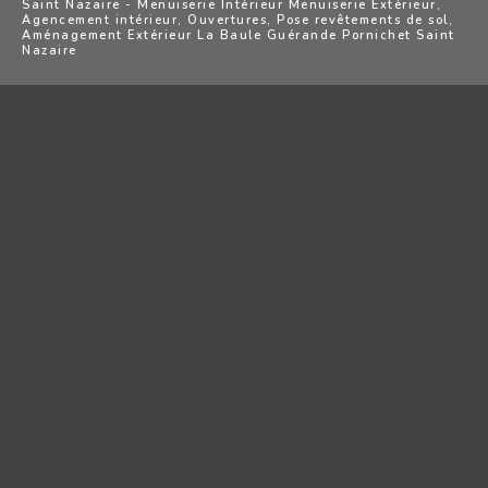
Saint Nazaire - Menuiserie Intérieur Menuiserie Extérieur,
Agencement intérieur, Ouvertures, Pose revêtements de sol,
Aménagement Extérieur La Baule Guérande Pornichet Saint
Nazaire