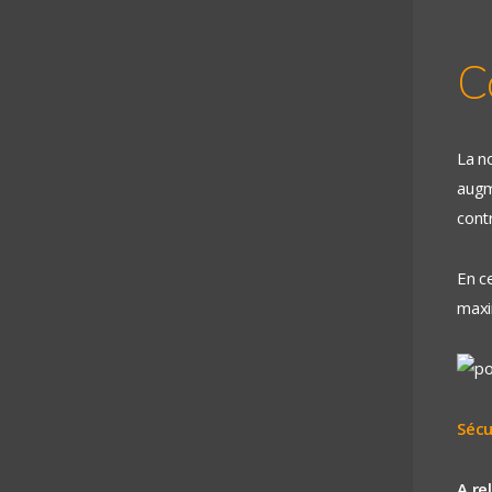
C
La n
augm
cont
En c
max
Sécu
A re