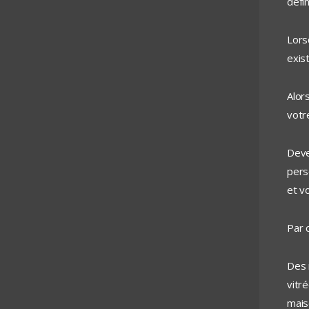
défin
Lors
exis
Alor
votr
Deve
pers
et v
Par 
Des 
vitr
mais