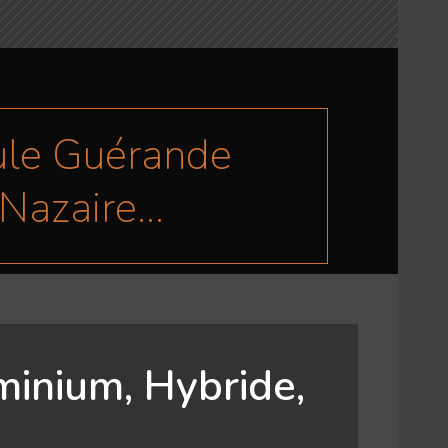
ule Guérande
Nazaire...
minium, Hybride,