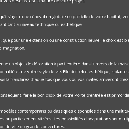
ir vos besoins, est la nature de votre projet.
qu’il s’agit d’une rénovation globale ou partielle de votre habitat,
tant tant au niveau technique ou esthétique.
s, que pour une extension ou une construction neuve, le choix est bie
e imagination.
nue un objet de décoration à part entière dans l'univers de la maiso
onnalité et de votre style de vie. Elle doit être esthétique, isolant
ous la franchirez chaque fois que vous ou vos invités arriveront chez
conséquent, faire le bon choix de votre Porte d’entrée est primordia
modèles contemporains ou classiques disponibles dans une multitu
ées ou partiellement vitrées. Les possibilités d'adaptation sont multi
on de ville ou grandes ouvertures.