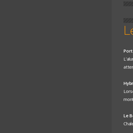
L
Port
L’al
atte
Hybr
Lors
mont
Le B
Chale