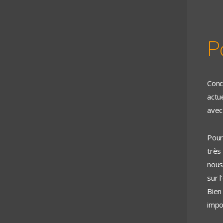
P
Conc
actu
avec
Pour
très
nous
sur l
Bien
impor