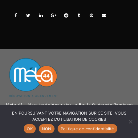
Meta 44 - Menuiserie Menuisier La Baule Guérande Pornichet
Saint Nazaire - Menuiserie Intérieur Menuiserie Extérieur,
EN POURSUIVANT VOTRE NAVIGATION SUR CE SITE, VOUS
Agencement intérieur, Ouvertures, Pose revêtements de sol,
Aménagement Extérieur La Baule Guérande Pornichet Saint
ACCEPTEZ L'UTILISATION DE COOKIES
Nazaire
OK
NON
Politique de confidentialité