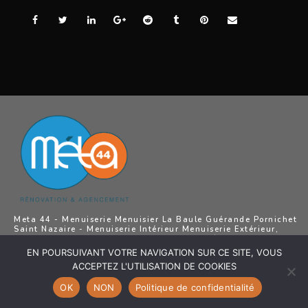
Meta 44 - Menuiserie Menuisier La Baule Guérande Pornichet
Saint Nazaire - Menuiserie Intérieur Menuiserie Extérieur,
Agencement intérieur, Ouvertures, Pose revêtements de sol,
Aménagement Extérieur La Baule Guérande Pornichet Saint
EN POURSUIVANT VOTRE NAVIGATION SUR CE SITE, VOUS
Nazaire
ACCEPTEZ L'UTILISATION DE COOKIES
OK
NON
Politique de confidentialité