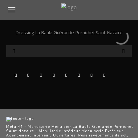
Dressing La Baule Guérande Pornichet Saint Nazaire
Meta 44 - Menuiserie Menuisier La Baule Guérande Pornichet
Saint Nazaire - Menuiserie Intérieur Menuiserie Extérieur,
Agencement intérieur, Ouvertures, Pose revêtements de sol,