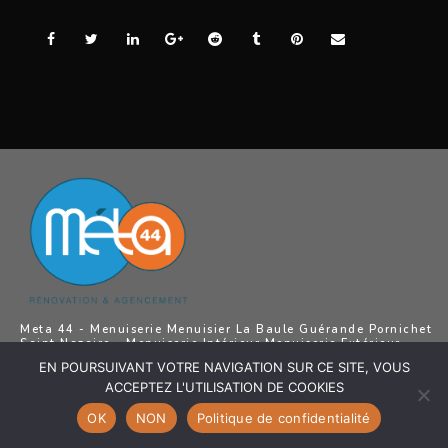
Meta 44 - Menuiserie Menuisier La Baule Guérande Pornichet
Saint Nazaire - Menuiserie Intérieur Menuiserie Extérieur,
Agencement intérieur, Ouvertures, Pose revêtements de sol,
EN POURSUIVANT VOTRE NAVIGATION SUR CE SITE, VOUS
Aménagement Extérieur La Baule Guérande Pornichet Saint
Nazaire
ACCEPTEZ L'UTILISATION DE COOKIES
OK
NON
Politique de confidentialité