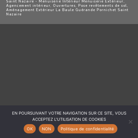
Saint Nazaire - Menuiserie Intérieur Menuiserie Extérieur,
Agencement intérieur, Ouvertures, Pose revêtements de sol,
Aménagement Extérieur La Baule Guérande Pornichet Saint
Nazaire
EN POURSUIVANT VOTRE NAVIGATION SUR CE SITE, VOUS
ACCEPTEZ L'UTILISATION DE COOKIES
OK
NON
Politique de confidentialité