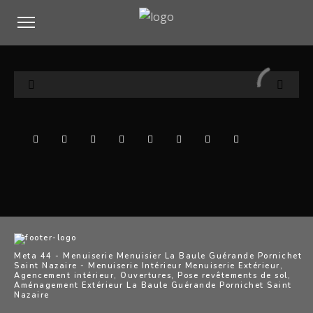
Meta 44 - Menuiserie Menuisier La Baule Guérande Pornichet
Saint Nazaire - Menuiserie Intérieur Menuiserie Extérieur,
Agencement intérieur, Ouvertures, Pose revêtements de sol,
Aménagement Extérieur La Baule Guérande Pornichet Saint
Nazaire