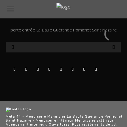
porte entrée La Baule Guérande Pornichet Saint Nazaire
Meta 44 - Menuiserie Menuisier La Baule Guérande Pornichet
Saint Nazaire - Menuiserie Intérieur Menuiserie Extérieur,
Agencement intérieur, Ouvertures, Pose revêtements de sol,