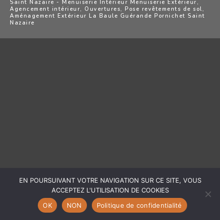
Saint Nazaire - Menuiserie Intérieur Menuiserie Extérieur,
Agencement intérieur, Ouvertures, Pose revêtements de sol,
Aménagement Extérieur La Baule Guérande Pornichet Saint
Nazaire
EN POURSUIVANT VOTRE NAVIGATION SUR CE SITE, VOUS
ACCEPTEZ L'UTILISATION DE COOKIES
OK
NON
Politique de confidentialité