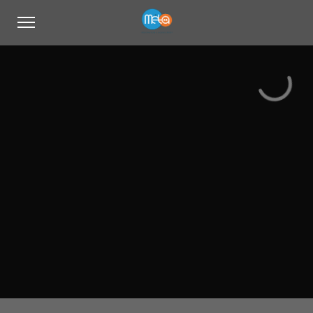
Vivamus suscipit
Linked anywhere