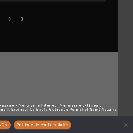
zaire - Menuiserie Intérieur Menuiserie Extérieur,
ement Extérieur La Baule Guérande Pornichet Saint Nazaire
NON
Politique de confidentialité