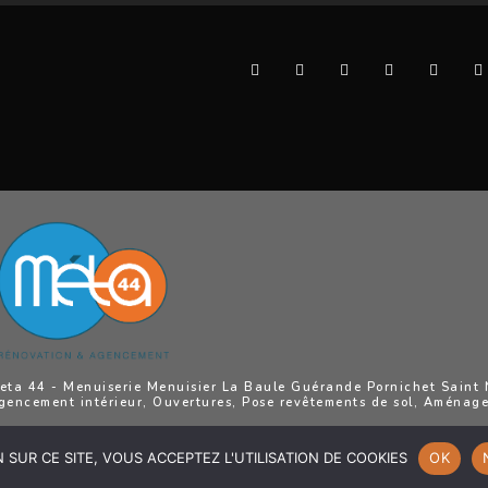
eta 44 - Menuiserie Menuisier La Baule Guérande Pornichet Saint Na
gencement intérieur, Ouvertures, Pose revêtements de sol, Aménag
SUR CE SITE, VOUS ACCEPTEZ L'UTILISATION DE COOKIES
OK