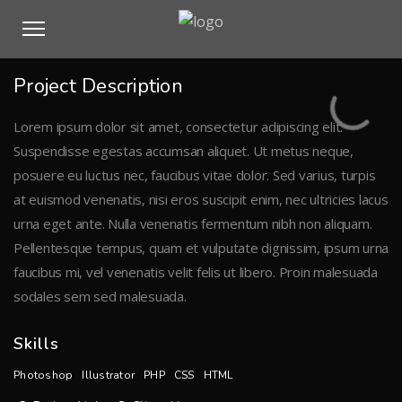
Project Description
Lorem ipsum dolor sit amet, consectetur adipiscing elit.
Suspendisse egestas accumsan aliquet. Ut metus neque,
posuere eu luctus nec, faucibus vitae dolor. Sed varius, turpis
at euismod venenatis, nisi eros suscipit enim, nec ultricies lacus
urna eget ante. Nulla venenatis fermentum nibh non aliquam.
Pellentesque tempus, quam et vulputate dignissim, ipsum urna
faucibus mi, vel venenatis velit felis ut libero. Proin malesuada
sodales sem sed malesuada.
Skills
Photoshop
Illustrator
PHP
CSS
HTML