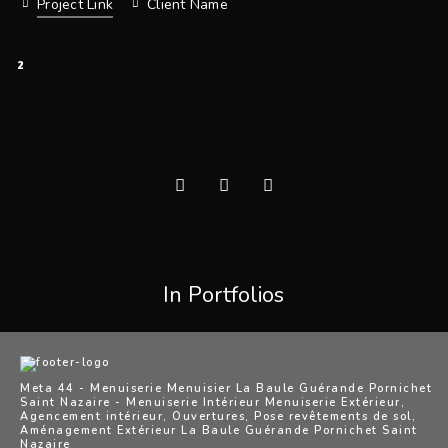
Project Link
Client Name
2
In Portfolios
Meta 44 - Menuiserie Menuisier La Baule Guérande Pornichet
Saint Nazaire - Menuiserie Intérieur Menuiserie Extérieur,
Agencement intérieur, Ouvertures, Pose revêtements de sol,
Aménagement Extérieur La Baule Guérande Pornichet Saint
Nazaire